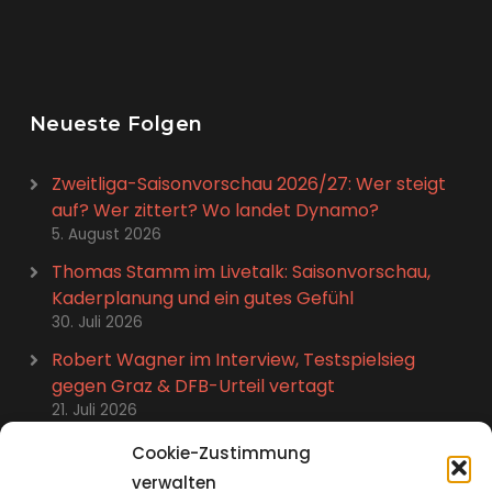
Neueste Folgen
Zweitliga-Saisonvorschau 2026/27: Wer steigt
auf? Wer zittert? Wo landet Dynamo?
5. August 2026
Thomas Stamm im Livetalk: Saisonvorschau,
Kaderplanung und ein gutes Gefühl
30. Juli 2026
Robert Wagner im Interview, Testspielsieg
gegen Graz & DFB-Urteil vertagt
21. Juli 2026
Stefan Kutschke im Talk: Abschied, Karriere-
Cookie-Zustimmung
Highlights und neues Leben
verwalten