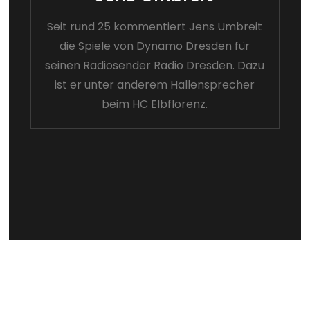
Seit rund 25 kommentiert Jens Umbreit
die Spiele von Dynamo Dresden für
seinen Radiosender Radio Dresden. Dazu
ist er unter anderem Hallensprecher
beim HC Elbflorenz.