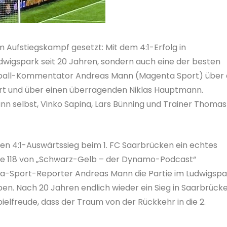
Aufstiegskampf gesetzt: Mit dem 4:1-Erfolg in
udwigspark seit 20 Jahren, sondern auch eine der besten
ußball-Kommentator Andreas Mann (Magenta Sport) über 
rt und über einen überragenden Niklas Hauptmann.
 selbst, Vinko Sapina, Lars Bünning und Trainer Thomas
en 4:1-Auswärtssieg beim 1. FC Saarbrücken ein echtes
lge 118 von „Schwarz-Gelb – der Dynamo-Podcast“
a-Sport-Reporter Andreas Mann die Partie im Ludwigspa
aben. Nach 20 Jahren endlich wieder ein Sieg in Saarbrück
ielfreude, dass der Traum von der Rückkehr in die 2.