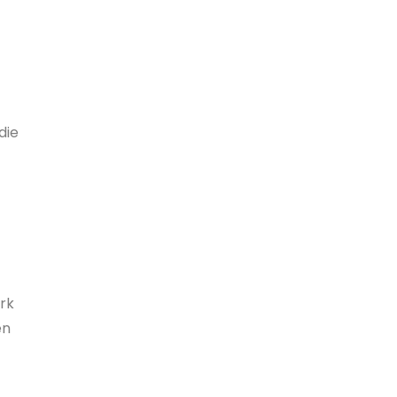
die
rk
en