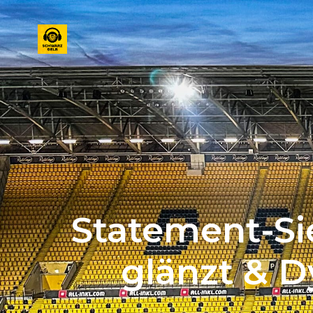
Statement-Si
glänzt & D