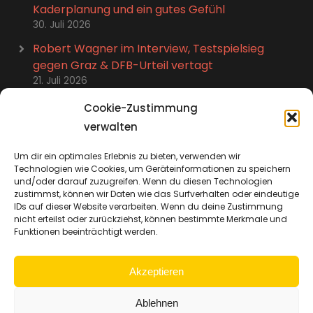
Kaderplanung und ein gutes Gefühl
30. Juli 2026
Robert Wagner im Interview, Testspielsieg
gegen Graz & DFB-Urteil vertagt
21. Juli 2026
Stefan Kutschke im Talk: Abschied, Karriere-
Cookie-Zustimmung
Highlights und neues Leben
verwalten
15. Juli 2026
Um dir ein optimales Erlebnis zu bieten, verwenden wir
Zweimal 14:0, Trikot-Aktion für Bünning &
Technologien wie Cookies, um Geräteinformationen zu speichern
Spielplan-Diskussion
und/oder darauf zuzugreifen. Wenn du diesen Technologien
8. Juli 2026
zustimmst, können wir Daten wie das Surfverhalten oder eindeutige
IDs auf dieser Website verarbeiten. Wenn du deine Zustimmung
nicht erteilst oder zurückziehst, können bestimmte Merkmale und
Funktionen beeinträchtigt werden.
Akzeptieren
Impressum
Cookie-Richtlinie (EU)
Ablehnen