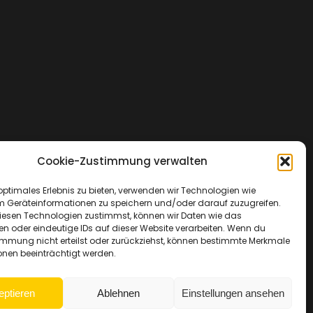
Cookie-Zustimmung verwalten
optimales Erlebnis zu bieten, verwenden wir Technologien wie
m Geräteinformationen zu speichern und/oder darauf zuzugreifen.
esen Technologien zustimmst, können wir Daten wie das
en oder eindeutige IDs auf dieser Website verarbeiten. Wenn du
immung nicht erteilst oder zurückziehst, können bestimmte Merkmale
onen beeinträchtigt werden.
eptieren
Ablehnen
Einstellungen ansehen