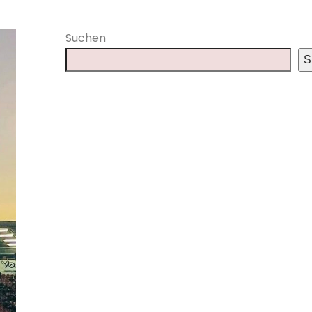
Suchen
S