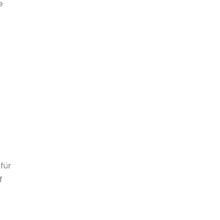
e
für
f