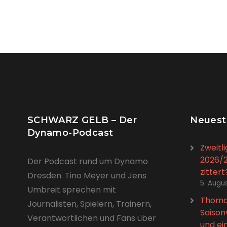
SCHWARZ GELB – Der
Neuest
Dynamo-Podcast
Zweitl
2026/2
Der Podcast rund um Dynamo
zitter
Dresden. Tino Meyer und Jens
5. Augu
Umbreit sprechen mit
Thomas
Journalisten, Spielern, Trainern,
Saison
Verantwortlichen und Fans über
und ei