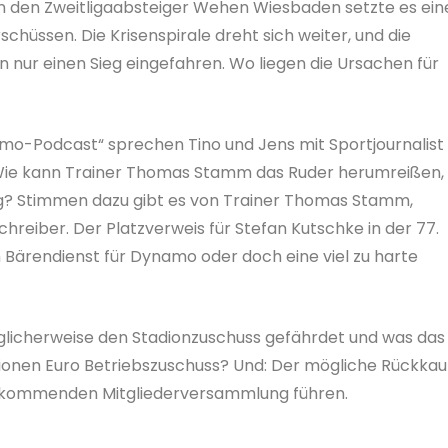
n den Zweitligaabsteiger Wehen Wiesbaden setzte es ein
schüssen. Die Krisenspirale dreht sich weiter, und die
n nur einen Sieg eingefahren. Wo liegen die Ursachen für
mo-Podcast“ sprechen Tino und Jens mit Sportjournalist
 Wie kann Trainer Thomas Stamm das Ruder herumreißen,
ng? Stimmen dazu gibt es von Trainer Thomas Stamm,
reiber. Der Platzverweis für Stefan Kutschke in der 77.
 Bärendienst für Dynamo oder doch eine viel zu harte
licherweise den Stadionzuschuss gefährdet und was das 
lionen Euro Betriebszuschuss? Und: Der mögliche Rückkau
er kommenden Mitgliederversammlung führen.