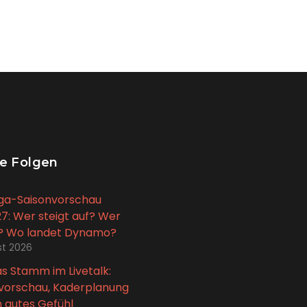
e Folgen
iga-Saisonvorschau
7: Wer steigt auf? Wer
t? Wo landet Dynamo?
st 2026
 Stamm im Livetalk:
vorschau, Kaderplanung
n gutes Gefühl