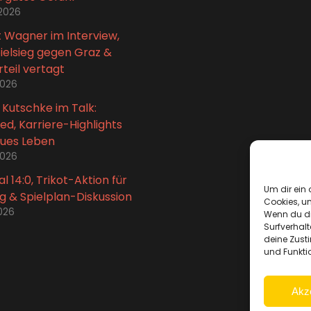
 2026
 Wagner im Interview,
ielsieg gegen Graz &
teil vertagt
 2026
 Kutschke im Talk:
ed, Karriere-Highlights
eues Leben
 2026
l 14:0, Trikot-Aktion für
Um dir ein 
g & Spielplan-Diskussion
Cookies, u
2026
Wenn du di
Surfverhalt
deine Zust
und Funkti
Akz