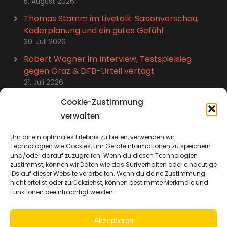
5. August 2026
Thomas Stamm im Livetalk: Saisonvorschau,
Kaderplanung und ein gutes Gefühl
30. Juli 2026
Robert Wagner im Interview, Testspielsieg
gegen Graz & DFB-Urteil vertagt
21. Juli 2026
Stefan Kutschke im Talk: Abschied, Karriere-
Cookie-Zustimmung
Highlights und neues Leben
verwalten
15. Juli 2026
Um dir ein optimales Erlebnis zu bieten, verwenden wir
Zweimal 14:0, Trikot-Aktion für Bünning &
Technologien wie Cookies, um Geräteinformationen zu speichern
Spielplan-Diskussion
und/oder darauf zuzugreifen. Wenn du diesen Technologien
8. Juli 2026
zustimmst, können wir Daten wie das Surfverhalten oder eindeutige
IDs auf dieser Website verarbeiten. Wenn du deine Zustimmung
nicht erteilst oder zurückziehst, können bestimmte Merkmale und
Funktionen beeinträchtigt werden.
Akzeptieren