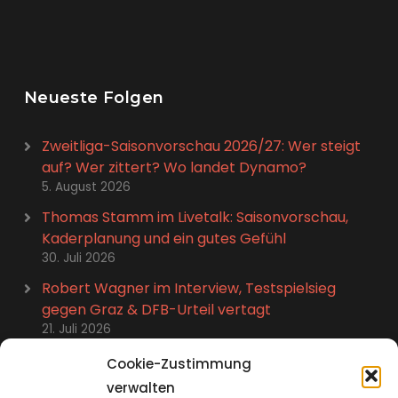
Neueste Folgen
Zweitliga-Saisonvorschau 2026/27: Wer steigt
auf? Wer zittert? Wo landet Dynamo?
5. August 2026
Thomas Stamm im Livetalk: Saisonvorschau,
Kaderplanung und ein gutes Gefühl
30. Juli 2026
Robert Wagner im Interview, Testspielsieg
gegen Graz & DFB-Urteil vertagt
21. Juli 2026
Stefan Kutschke im Talk: Abschied, Karriere-
Cookie-Zustimmung
Highlights und neues Leben
verwalten