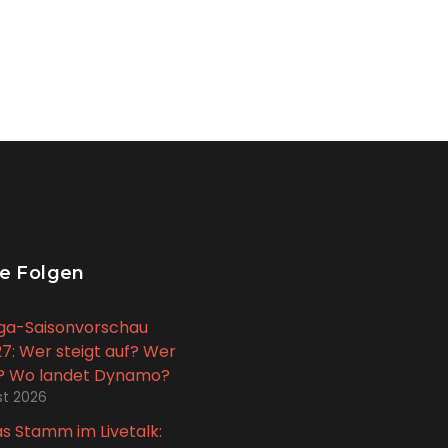
e Folgen
iga-Saisonvorschau
7: Wer steigt auf? Wer
t? Wo landet Dynamo?
st 2026
 Stamm im Livetalk: