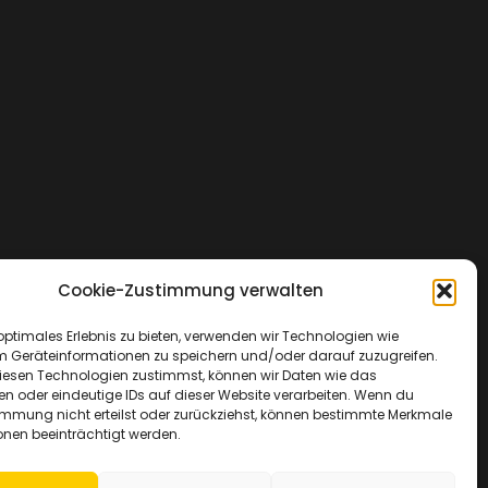
Cookie-Zustimmung verwalten
optimales Erlebnis zu bieten, verwenden wir Technologien wie
m Geräteinformationen zu speichern und/oder darauf zuzugreifen.
esen Technologien zustimmst, können wir Daten wie das
en oder eindeutige IDs auf dieser Website verarbeiten. Wenn du
immung nicht erteilst oder zurückziehst, können bestimmte Merkmale
onen beeinträchtigt werden.