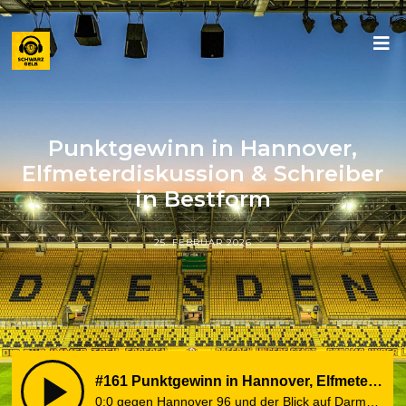
Punktgewinn in Hannover,
Elfmeterdiskussion & Schreiber
in Bestform
25. FEBRUAR 2026