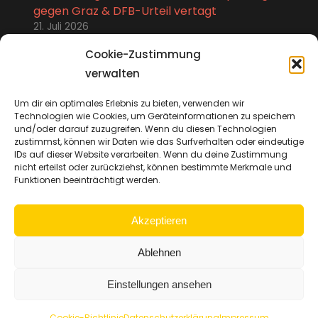
gegen Graz & DFB-Urteil vertagt
21. Juli 2026
Stefan Kutschke im Talk: Abschied, Karriere-
Cookie-Zustimmung
Highlights und neues Leben
verwalten
15. Juli 2026
Um dir ein optimales Erlebnis zu bieten, verwenden wir
Zweimal 14:0, Trikot-Aktion für Bünning &
Technologien wie Cookies, um Geräteinformationen zu speichern
Spielplan-Diskussion
und/oder darauf zuzugreifen. Wenn du diesen Technologien
8. Juli 2026
zustimmst, können wir Daten wie das Surfverhalten oder eindeutige
IDs auf dieser Website verarbeiten. Wenn du deine Zustimmung
nicht erteilst oder zurückziehst, können bestimmte Merkmale und
Funktionen beeinträchtigt werden.
Akzeptieren
Impressum
Cookie-Richtlinie (EU)
Ablehnen
Datenschutzerklärung
Einstellungen ansehen
© 2023–2026 SCHWARZ GELB – Der Dynamo-Podcast
Cookie-Richtlinie
Datenschutzerklärung
Impressum